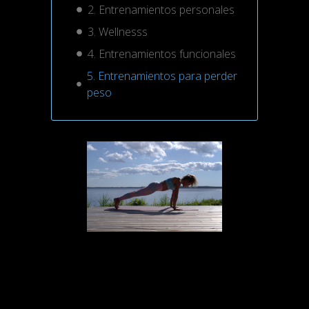
2. Entrenamientos personales
3. Wellnesss
4. Entrenamientos funcionales
5. Entrenamientos para perder
peso
El
sector del fitness
ha sido uno de los
grandes afectados por la crisis del
Covid-19
, ya que son muchos los
clubs
que han tenido que cerrar sus puertas