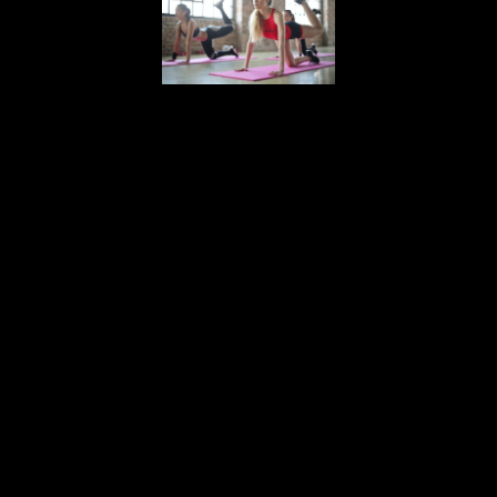
En este 2021, son muchas las
empresas que han seguido apostando
por el teletrabajo. Desde que los
puestos de trabajo
son más
sedentarios
e implican estar gran
parte del día sentado, son muchos los
que apuestan por
moverse para
perder peso
.
Los programas de dietas recomiendan
incluir algún tipo de ejercicio en la
rutina diaria de restricción calórica,
agregando el gasto de la actividad
física en la ecuación, lo que permite
llegar al déficit con más facilidad. El