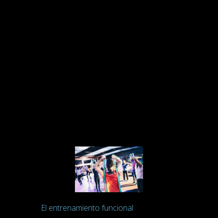
engancharon a este tipo de prácticas,
ya que se concentran en la
respiración
y en
dejarse llevar
. «
El
yoga es la unión de la mente, el
cuerpo, el espíritu
y nos acerca a un
estado de más consciencia y mayor
tranquilidad. Te das cuenta del
momento presente, te centras y te
olvidas de lo que debes hacer».
4. Entrenamientos
funcionales
El entrenamiento funcional
consiste