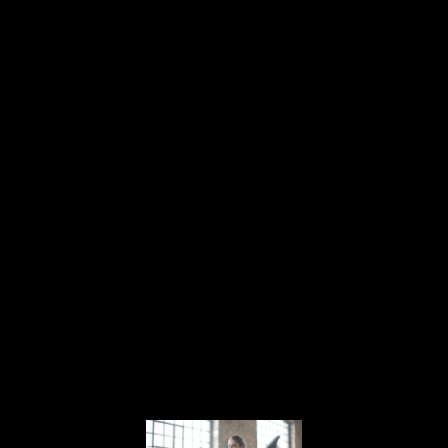
La
intensidad
de los
ejercicios
funcionales se adapta a tus
capacidades físicas
: da igual cuanto
lleves sin entrenar, los años que tengas
o que seas un deportista de alto nivel.
Por eso son
ideales
para un
plan de
entrenamiento personalizado.
Se
adaptan a la fisiología y la biomecánica
de cada persona y permiten obtener
resultados optimizados a tu
entrenamiento. Todo esto convierte a
los ejercicios funcionales en uno de los
grandes protagonistas del
sector
fitness
de este año.
5. Entrenamientos para
perder peso