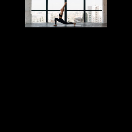
Cada vez somos más los que damos
importancia a la
salud mental
. Debido
a esto, la parte psicológica y de
meditación
gana adeptos en el
sector
fitness
, en una sociedad donde nos
encontramos ocupados y estresados
la mayor parte del día.
De ahí que las llamadas
actividades
wellness
sean cada vez
más requeridas por todo tipo de
público. En el confinamiento son
muchas las personas que probaron el
mindfulness
y el
yoga
, y se