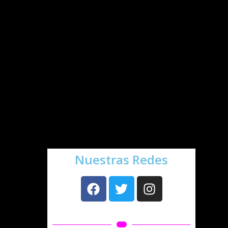
mental
.
¡La combinación de todas estas
tendencias convierten nuestro sistema
CTS
en un
entrenamiento perfecto
.
¡Que no te lo cuenten!
¿Y tú, echas en falta algún
entrenamiento novedoso del sector
fitness en este post? ¡Queremos leerte!
Nos vemos la próxima semana.
Nuestras Redes