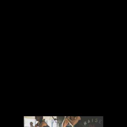
la sociedad actual hace que los
entrenamientos de alta intensidad
tengan una buena acogida entre los
socios que acuden al gimnasio. Con
este tipo de ejercicios, que se repiten,
te pones en forma antes que con los
ejercicios de continuidad”.
Con nuestro
sistema
de
entrenamiento
CTS
, también
conseguirás resultados en el menor
tiempo posible,
ya que nos
adaptamos a cada cliente y a su
tiempo.
¡Compruébalo por ti mismo!
2. Entrenamientos
personales