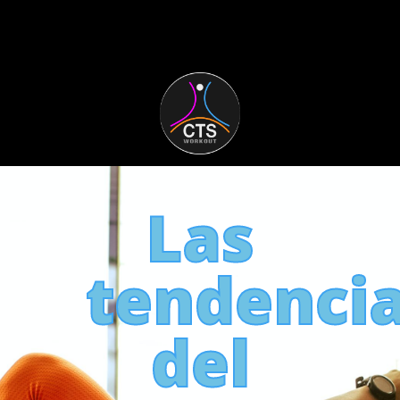
Las
tendenci
del