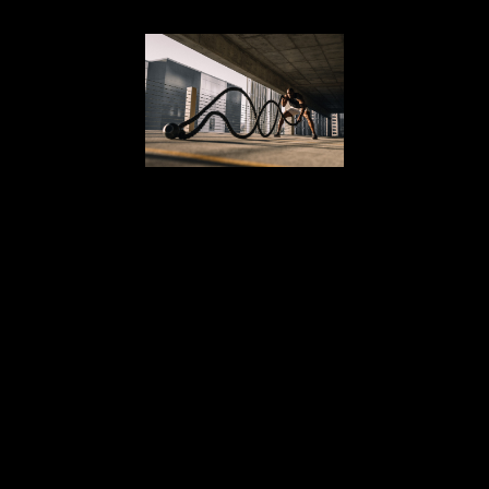
intensidad
Los llamados
HIIT
(High Intensity
Interval Training)
o
entrenamiento
en intervalos de alta intensidad
siguen siendo los más demandados en
un mundo en el que disponemos de
poco tiempo
para dedicar al
ejercicio
y, sin embargo, queremos unos
resultados rápidos.
Estos
entrenamientos queman calorías
durante un tiempo más prolongado de
hasta 24 horas. «La falta de tiempo en