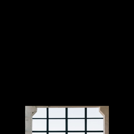
sesiones privadas.
La figura de un
entrenador personal
juega un papel clave para evitar
lesiones y definir objetivos alcanzables.
Además, sacas un
rendimiento extra
de cada
sesión
, ya que está
personalizada y adaptada
a tus
necesidades. En
CTS
apostamos por
entrenamientos totalmente
personalizables
, para evitar así,
¡lesiones entre otras cosas!
3. Wellnesss