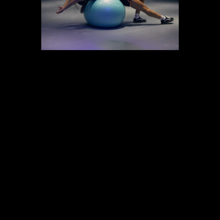
Este año hemos seguido apostando
por realizar
ejercicio en casa
con
entrenamientos mucho más
profesionales, a través de diversas
plataformas especializadas
. Como
por ejemplo, Brooklyn fitboxing home
que está conectado a la red de clubs
de distintos países, de tal forma que
puedes entrenar en el club que elijas
desde tu casa. Algunas más conocidas
cómo Ballet Fit, Síclo o Zumba han
profesionalizado también sus
plataformas. En
CTS
, también estamos
trabajando en nuestra propia