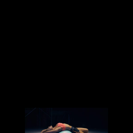
llegaron en el 2020 con el
confinamiento, que obligó a los clubs
deportivos a cerrar sus puertas, y
apostar por el
entrenamiento digital
a través de distintas aplicaciones como
Youtube, Zoom o Instagram.
La tecnología en
streaming
se ha
combinado perfectamente con el
entrenamiento presencia
l. Son
muchos los que apuestan por apps y
vídeos de deporte que te permiten
entrenar desde cualquier lugar y en
cualquier momento.