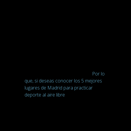
plataforma, para ofrecer la mejor
experiencia a nuestros instructores.
¡Son infinitas las posibilidades que te
ofrecen las distintas plataformas!
Además, hemos apostado por
practicar más
deporte
al
aire libre
.
Cómo indicábamos en el
post anterior
son muchas las ventajas que nos
proporciona el deporte al aire libre,
tanto a nivel físico como mental.
Por lo
que, si deseas conocer los 5 mejores
lugares de Madrid para practicar
deporte al aire libre
, no dudes en echar
un vistazo a nuestra anterior
publicación
Siguiendo con el tema, este año el
sector fitness
ha apostado también