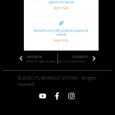
para iniciarse
leer más
Beneficios del pilates para la
salud
leer más
ANTERIOR
SIGUIENTE
Madrid: lugares para practicar deporte al aire libre
Ejercicios funcionales: todo lo que debes saber
© 2026 CTS WORKOUT SYSTEM – All rights
reserved.