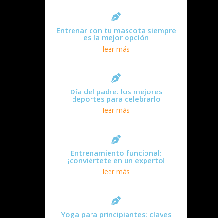
Entrenar con tu mascota siempre
es la mejor opción
leer más
Día del padre: los mejores
deportes para celebrarlo
leer más
Entrenamiento funcional:
¡conviértete en un experto!
leer más
Yoga para principiantes: claves