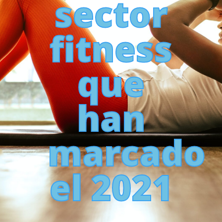
sector
fitness
que
han
marcado
el 2021