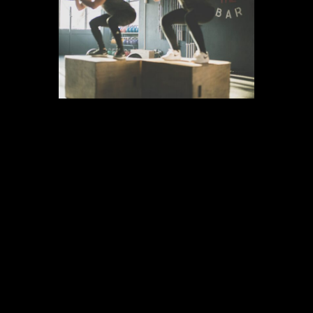
Otra de las grandes tendencias del
sector fitness
que han marcado este
año es el
entrenamiento personal
, ya
que han sido muchos los clientes que
han recurrido a este tipo de servicios.
Ante la dificultad de reservar clases por
la reducción de aforos, la obligación de
entrenar con mascarilla e incluso el
miedo de algunas personas a
contagiarse, ha hecho que cada vez
sean más las personas que apuesten
por
entrenar con profesionales en