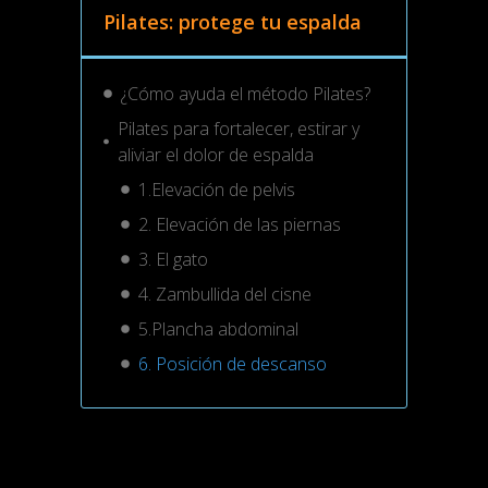
Pilates: protege tu espalda
¿Cómo ayuda el método Pilates?
Pilates para fortalecer, estirar y
aliviar el dolor de espalda
1.Elevación de pelvis
2. Elevación de las piernas
3. El gato
4. Zambullida del cisne
5.Plancha abdominal
6. Posición de descanso
El Pilates se ha convertido en una de
las disciplinas fitness más aclamadas y