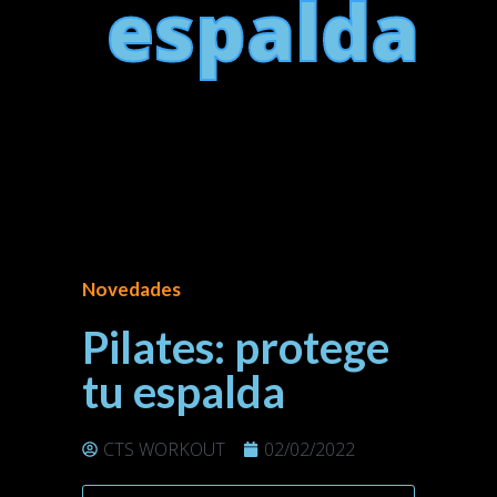
espalda
Novedades
Pilates: protege
tu espalda
CTS WORKOUT
02/02/2022