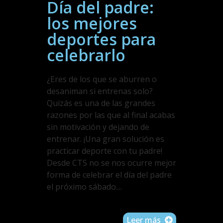
Día del padre:
los mejores
deportes para
celebrarlo
¿Eres de los que se aburren o
desaniman si entrenas solo?
Quizás es una de las grandes
razones por las que al final acabas
sin motivación y dejando de
entrenar. ¡Una gran solución es
practicar deporte con tu padre!
Desde CTS no se nos ocurre mejor
forma de celebrar el día del padre
el próximo sábado....
Leer más