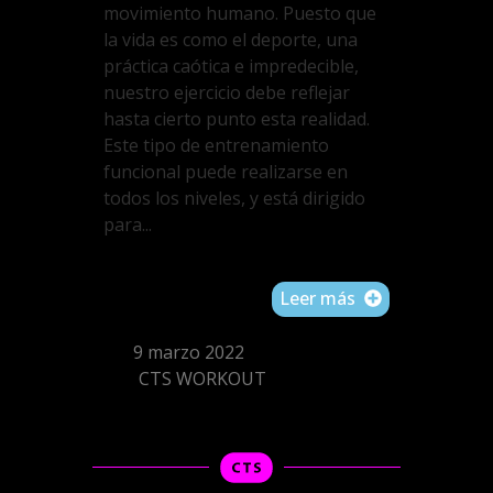
movimiento humano. Puesto que
la vida es como el deporte, una
práctica caótica e impredecible,
nuestro ejercicio debe reflejar
hasta cierto punto esta realidad.
Este tipo de entrenamiento
funcional puede realizarse en
todos los niveles, y está dirigido
para...
Leer más
9 marzo 2022
CTS WORKOUT