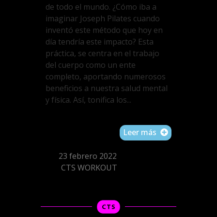
de todo el mundo. ¿Cómo iba a
imaginar Joseph Pilates cuando
inventó este método que hoy en
día tendría este impacto? Esta
práctica, se centra en el trabajo
del cuerpo como un ente
completo, aportando numerosos
beneficios a nuestra salud mental
y física. Así, tonifica los...
Leer más
23 febrero 2022
CTS WORKOUT