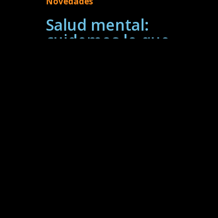
Novedades
Salud mental:
cuidemos lo que
más importa
El ejercicio físico está
estrechamente vinculado a una
vida saludable en todos los
aspectos, tanto a nivel físico como
mental y emocional. Multitud de
estudios científicos han
evidenciado los beneficios del
deporte para la salud,
demostrando que no solo
previene enfermedades, también
consigue mejorar la calidad de
vida. Evitar el sedentarismo y