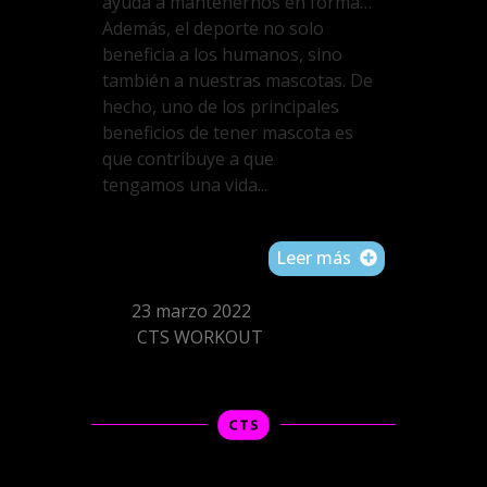
ayuda a mantenernos en forma…
Además, el deporte no solo
beneficia a los humanos, sino
también a nuestras mascotas. De
hecho, uno de los principales
beneficios de tener mascota es
que contribuye a que
tengamos una vida...
Leer más
23 marzo 2022
CTS WORKOUT