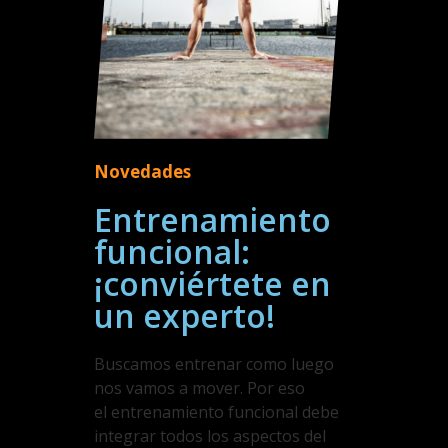
Novedades
Entrenamiento
funcional:
¡conviértete en
un experto!
Buscamos entrenar como luego
nos vamos a mover. Por eso
el entrenamiento funcional debe
integrar todos los aspectos del